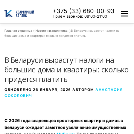
+375 (33) 680-00-93
Меню
Приём звонков: 08:00-21:00
ЖК «МИНСК МИР»
НАШИ ОБЪЕКТЫ
УСЛУГИ
Главная страница
»
Новости и аналитика
»
В Беларуси вырастут налоги на
большие дома и квартиры: сколько придется платить
НОВОСТИ И АНАЛИТИКА
КОНТАКТЫ
О НАС
В Беларуси вырастут налоги на
большие дома и квартиры: сколько
придется платить
ОБНОВЛЕНО
26 ЯНВАРЯ, 2026
АВТОРОМ
АНАСТАСИЯ
СОКОЛОВИЧ
С 2026 года владельцев просторных квартир и домов в
Беларуси ожидает заметное увеличение имущественных